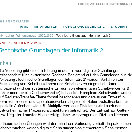
LOGIN
|
AKTUELLES
|
IMPRESSUM
|
HOME
MITARBEITER
FORSCHUNGSBEREICHE
STUDI@ITI
tik
-
Lehre
-
Wintersemester 2025/2026
- Technische Grundlagen der Informatik 2
WINTERSEMESTER 2025/2026
Technische Grundlagen der Informatik 2
Inhalt
ie Vorlesung gibt eine Einführung in den Entwurf digitaler Schaltungen,
insbesondere für elektronische Rechner. Basierend auf den Grundlagen aus de
orlesung ‚Technische Grundlagen der Informatik 1‘ werden Verfahren zur
inimierung von Schaltfunktionen und Schaltnetzen eingeführt. Darauf
aufbauend wird der systemische Entwurf von elementaren Schaltwerken (z.B.
Zähler oder serielle Codeumwandler) behandelt. Komplexe Schaltwerke werde
uf Register-Transfer-Ebene formal beschrieben und daraus der Entwurf in
Form von Steuer- und Operationswerken abgeleitet. Neben Schaltwerken für
pezielle Aufgaben, wie z.B. Multiplizieren oder Dividieren wird auch der
ntwurf einfacher Prozessorarchitekturen betrachtet. Der Entwurf auf Gatter-
zw. Register-Transfer-Ebene erfolgt dabei werkzeugunterstützt am Rechner.
n theoretischen Übungen wird der Inhalt der Vorlesung vertieft. In praktischen
Laborversuchen werden digitale Schaltungen von elementaren Schaltnetzen