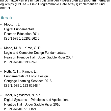
und Schaltwerken bis hin zu vollständigen Prozessoren auf programmierbaren
Logikchips (FPGAs – Field Programmable Gate Arrays) implementiert und
etestet.
Literatur
Floyd, T. L.:
Digital Fundamentals.
Pearson Education 2014
ISBN 978-1-29202-562-9
Mano, M. M.; Kime, C. R.:
Logic and Computer Design Fundamentals.
Pearson Prentice Hall, Upper Saddle River 2007
ISBN 978-0131989269
Roth, C. H.; Kinney, L.:
Fundamentals of Logic Design.
Cengage Learning Services 2013
ISBN: 978-1-133-62848-4
Tocci, R.; Widmer, N. S.:
Digital Systems – Principles and Applications.
Prentice Hall, Upper Saddle River 2010
ISBN 978-0135103821