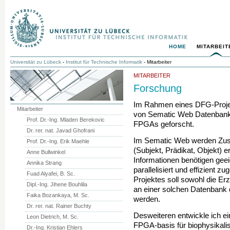
HOME
MITARBEIT
Universität zu Lübeck
-
Institut für Technische Informatik
- Mitarbeiter
MITARBEITER
Forschung
Im Rahmen eines DFG-Proje
Mitarbeiter
von Sematic Web Datenbanke
Prof. Dr.-Ing. Mladen Berekovic
FPGAs geforscht.
Dr. rer. nat. Javad Ghofrani
Im Sematic Web werden Zus
Prof. Dr.-Ing. Erik Maehle
(Subjekt, Prädikat, Objekt)
Anne Bullwinkel
Informationen benötigen gee
Annika Strang
parallelisiert und effizient 
Fuad Alyafei, B. Sc.
Projektes soll sowohl die Er
Dipl.-Ing. Jihene Bouhlila
an einer solchen Datenbank
Faika Bozankaya, M. Sc.
werden.
Dr. rer. nat. Rainer Buchty
Desweiteren entwickle ich ei
Leon Dietrich, M. Sc.
FPGA-basis für biophysikal
Dr.-Ing. Kristian Ehlers