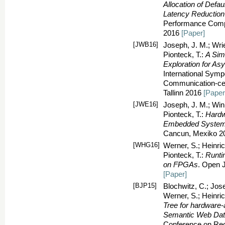
Allocation of Defa
Latency Reduction
Performance Compu
2016
[Paper]
[JWB16]
Joseph, J. M.; Wrie
Pionteck, T.:
A Sim
Exploration for A
International Sym
Communication-ce
Tallinn 2016
[Paper
[JWE16]
Joseph, J. M.; Wink
Pionteck, T.:
Hardw
Embedded System
Cancun, Mexiko 
[WHG16]
Werner, S.; Heinric
Pionteck, T.:
Runti
on FPGAs
. Open 
[Paper]
[BJP15]
Blochwitz, C.; Jose
Werner, S.; Heinri
Tree for hardware-
Semantic Web Da
Conference on Re