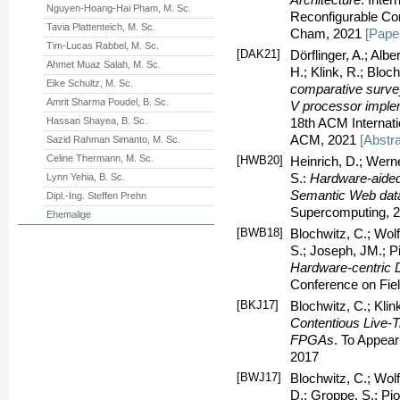
Nguyen-Hoang-Hai Pham, M. Sc.
Reconfigurable Co
Tavia Plattenteich, M. Sc.
Cham, 2021
[Pape
Tim-Lucas Rabbel, M. Sc.
[DAK21]
Dörflinger, A.; Albe
Ahmet Muaz Salah, M. Sc.
H.; Klink, R.; Bloc
Eike Schultz, M. Sc.
comparative surve
Amrit Sharma Poudel, B. Sc.
V processor imple
Hassan Shayea, B. Sc.
18th ACM Internati
ACM, 2021
[Abstra
Sazid Rahman Simanto, M. Sc.
Celine Thermann, M. Sc.
[HWB20]
Heinrich, D.; Werne
S.:
Hardware-aided 
Lynn Yehia, B. Sc.
Semantic Web dat
Dipl.-Ing. Steffen Prehn
Supercomputing, 
Ehemalige
[BWB18]
Blochwitz, C.; Wolf
S.; Joseph, JM.; P
Hardware-centric 
Conference on Fie
[BKJ17]
Blochwitz, C.; Klin
Contentious Live-
FPGAs
. To Appea
2017
[BWJ17]
Blochwitz, C.; Wolf
D.; Groppe, S.; Pio