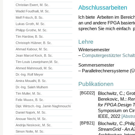
Christian Ewert, M. Sc.
Abschlussarbeiten
Wadid Foudhaili, M. Sc.
Ich biete Arbeiten im Bereic
Melf Fritsch, B. Sc.
an und andere FPGA basier
Lukas Groth, M. Sc.
sprechen Sie mich einfach p
Philipp Grothe, M. Sc.
Tim Hardow, B. Sc.
Lehre
Christoph Hübner, B. Sc.
Ahmad Kabour, M. Sc.
Wintersemester
–
Computergestützter Schal
Jean Marcel Kock, B. Sc.
Tim-Louis Lewejohann,M. Sc.
Sommersemester
Ahmed Mahmoudi, M. Sc.
– Parallelrechnersysteme (
Dr.-Ing. Rolf Meyer
Amira Moualhi, B. Sc.
Publikationen
Dr.-Ing. Saleh Mulhem
[BGD22]
Blochwitz, C.; Groth
Tim Muller, M. Sc.
Berekovic, M.:
Rem
Felix Muuss, B. Sc.
for FPGA Design 
Dipl. Wirtsch.-Ing. Jamin Naghmouchi
Symposium on Cir
Daniel Najork, M. Sc.
IEEE, 2022
[Abstra
Anouar Nechi, M. Sc.
[BPB21]
Blochwitz, C.;Phili
Andrija Neskovic, M. Sc.
StreamGrid - An A
Simon Nolte, M. Sc.
Architecture
. Inte