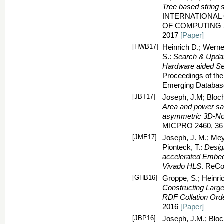
Tree based string s
INTERNATIONAL
OF COMPUTING SY
2017
[Paper]
[HWB17]
Heinrich D.; Werne
S.:
Search & Update
Hardware aided S
Proceedings of the
Emerging Databas
[JBT17]
Joseph, J.M; Blochw
Area and power sav
asymmetric 3D-No
MICPRO 2460, 36–
[JME17]
Joseph, J. M.; Mey,
Pionteck, T.:
Desig
accelerated Embed
Vivado HLS
. ReCo
[GHB16]
Groppe, S.; Heinric
Constructing Large
RDF Collation Ord
2016
[Paper]
[JBP16]
Joseph, J.M.; Bloch