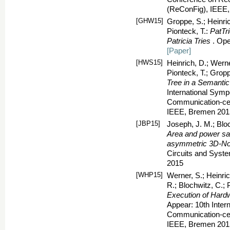
(ReConFig), IEEE
[GHW15]
Groppe, S.; Heinric
Pionteck, T.:
PatTri
Patricia Tries
. Op
[Paper]
[HWS15]
Heinrich, D.; Werne
Pionteck, T.; Grop
Tree in a Semant
International Sym
Communication-ce
IEEE, Bremen 201
[JBP15]
Joseph, J. M.; Bloc
Area and power sav
asymmetric 3D-No
Circuits and Sys
2015
[WHP15]
Werner, S.; Heinric
R.; Blochwitz, C.; 
Execution of Hard
Appear: 10th Inte
Communication-ce
IEEE, Bremen 201