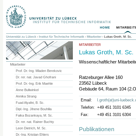
HOME
MITARBEIT
Universität zu Lübeck
-
Institut für Technische Informatik
-
Mitarbeiter
- Lukas Groth, M. Sc.
MITARBEITER
Lukas Groth, M. Sc.
Wissenschaftlicher Mitarbeit
Mitarbeiter
Prof. Dr.-Ing. Mladen Berekovic
Ratzeburger Allee 160
Dr. rer. nat. Javad Ghofrani
23562 Lübeck
Prof. Dr.-Ing. Erik Maehle
Gebäude 64, Raum 104 (2.
Anne Bullwinkel
Annika Strang
Email:
l.groth(at)uni-luebeck.
Fuad Alyafei, B. Sc.
Telefon:
+49 451 3101 6345
Dipl.-Ing. Jihene Bouhlila
Fax:
+49 451 3101 6304
Faika Bozankaya, M. Sc.
Dr. rer. nat. Rainer Buchty
Publikationen
Leon Dietrich, M. Sc.
Dr.-Ing. Kristian Ehlers