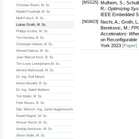
[MSG25]
Mulhem, S.; Schultz
Christian Ewert, M. Sc.
R.:
Optimizing Sys
Wadid Foudhaili, M. Sc.
IEEE Embedded Sy
Melf Fritsch, B. Sc.
[NGM23]
Nechi, A.; Groth, L
Lukas Groth, M. Sc.
Berekovic, M.:
FPG
Philipp Grothe, M. Sc.
Accelerators: Whe
Tim Hardow, B. Sc.
on Reconfigurabl
Christoph Hübner, B. Sc.
York 2023
[Paper]
Ahmad Kabour, M. Sc.
Jean Marcel Kock, B. Sc.
Tim-Louis Lewejohann,M. Sc.
Ahmed Mahmoudi, M. Sc.
Dr.-Ing. Rolf Meyer
Amira Moualhi, B. Sc.
Dr.-Ing. Saleh Mulhem
Tim Muller, M. Sc.
Felix Muuss, B. Sc.
Dipl. Wirtsch.-Ing. Jamin Naghmouchi
Daniel Najork, M. Sc.
Anouar Nechi, M. Sc.
Andrija Neskovic, M. Sc.
Simon Nolte, M. Sc.