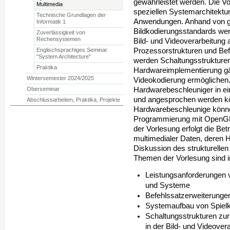
gewährleistet werden. Die Vo
Multimedia
speziellen Systemarchitektur
Technische Grundlagen der
Anwendungen. Anhand von g
Informatik 1
Bildkodierungsstandards wer
Zuverlässigkeit von
Rechensystemen
Bild- und Videoverarbeitung
Englischsprachiges Seminar
Prozessorstrukturen und Bef
"System Architecture"
werden Schaltungsstrukturen
Praktika
Hardwareimplementierung gän
Wintersemester 2024/2025
Videokodierung ermöglichen.
Oberseminar
Hardwarebeschleuniger in ei
und angesprochen werden kö
Abschlussarbeiten, Praktika, Projekte
Hardwarebeschleunige könn
Programmierung mit OpenGL 
der Vorlesung erfolgt die B
multimedialer Daten, deren 
Diskussion des strukturelle
Themen der Vorlesung sind i
Leistungsanforderungen
und Systeme
Befehlssatzerweiterunge
Systemaufbau von Spiel
Schaltungsstrukturen zur
in der Bild- und Videover