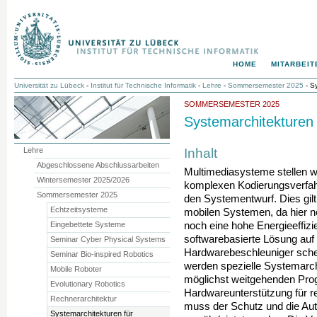
HOME
MITARBEIT
Universität zu Lübeck
-
Institut für Technische Informatik
-
Lehre
-
Sommersemester 2025
- Sy
SOMMERSEMESTER 2025
Systemarchitekturen 
Inhalt
Lehre
Abgeschlossene Abschlussarbeiten
Multimediasysteme stellen w
Wintersemester 2025/2026
komplexen Kodierungsverfah
Sommersemester 2025
den Systementwurf. Dies gilt
Echtzeitsysteme
mobilen Systemen, da hier 
Eingebettete Systeme
noch eine hohe Energieeffizie
softwarebasierte Lösung auf
Seminar Cyber Physical Systems
Hardwarebeschleuniger scheid
Seminar Bio-inspired Robotics
werden spezielle Systemarch
Mobile Roboter
möglichst weitgehenden Prog
Evolutionary Robotics
Hardwareunterstützung für r
Rechnerarchitektur
muss der Schutz und die Auth
Systemarchitekturen für