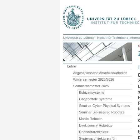
Universität zu Lübeck
-
Institut für Technische Informa
Lehre
Abgeschlossene Abschlussarbeiten
Wintersemester 2025/2026
Sommersemester 2025
D
s
Echtzeitsysteme
Eingebettete Systeme
Seminar Cyber Physical Systems
f
Seminar Bio-inspired Robotics
Z
Mobile Roboter
d
Evolutionary Robotics
t
Rechnerarchitektur
Systemarchitekturen für