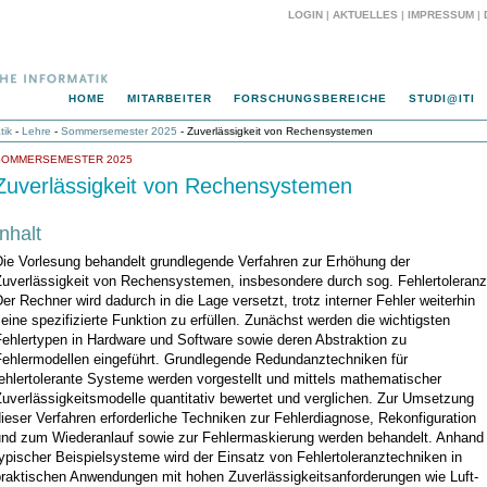
LOGIN
|
AKTUELLES
|
IMPRESSUM
|
HOME
MITARBEITER
FORSCHUNGSBEREICHE
STUDI@ITI
tik
-
Lehre
-
Sommersemester 2025
- Zuverlässigkeit von Rechensystemen
SOMMERSEMESTER 2025
Zuverlässigkeit von Rechensystemen
Inhalt
Die Vorlesung behandelt grundlegende Verfahren zur Erhöhung der
Zuverlässigkeit von Rechensystemen, insbesondere durch sog. Fehlertoleranz
er Rechner wird dadurch in die Lage versetzt, trotz interner Fehler weiterhin
eine spezifizierte Funktion zu erfüllen. Zunächst werden die wichtigsten
Fehlertypen in Hardware und Software sowie deren Abstraktion zu
Fehlermodellen eingeführt. Grundlegende Redundanztechniken für
ehlertolerante Systeme werden vorgestellt und mittels mathematischer
uverlässigkeitsmodelle quantitativ bewertet und verglichen. Zur Umsetzung
ieser Verfahren erforderliche Techniken zur Fehlerdiagnose, Rekonfiguration
und zum Wiederanlauf sowie zur Fehlermaskierung werden behandelt. Anhand
ypischer Beispielsysteme wird der Einsatz von Fehlertoleranztechniken in
praktischen Anwendungen mit hohen Zuverlässigkeitsanforderungen wie Luft-