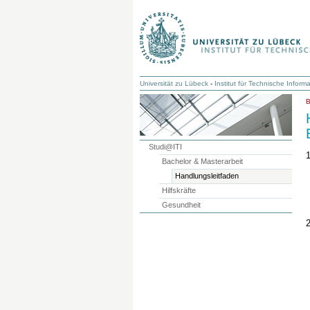
Universität zu Lübeck
-
Institut für Technische Informa
Studi@ITI
Bachelor & Masterarbeit
Handlungsleitfaden
Hilfskräfte
Gesundheit
2