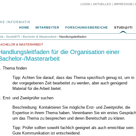
LOGIN
|
AKTUELLES
|
IMPRESSUM
|
HOME
MITARBEITER
FORSCHUNGSBEREICHE
STUDI@ITI
tik
-
Studi@ITI
-
Bachelor & Masterarbeit
- Handlungsleitfaden
BACHELOR & MASTERARBEIT
Handlungsleitfaden für die Organisation einer
Bachelor-/Masterarbeit
1. Thema finden
Tipp: Achten Sie darauf, dass das Thema spezifisch genug ist, um in
der vorgegebenen Zeit bearbeitet zu werden, aber auch genügend
Material für die Arbeit bietet.
. Erst- und Zweitprüfer suchen
Beschreibung: Kontaktieren Sie mögliche Erst- und Zweitprüfer, die
Expertise in ihrem Thema haben. Vereinbaren Sie ein erstes Gespräch
um das Thema zu besprechen und deren Bereitschaft zu klären.
Tipp: Prüfer sollten sowohl fachlich geeignet als auch erreichbar sein.
Gute Kommunikation ist entscheidend.