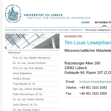
HOME
MITARBEIT
Universität zu Lübeck
-
Institut für Technische Informatik
-
Mitarbeiter
- Tim-Louis Lewejohann
MITARBEITER
Tim-Louis Lewejohan
Wissenschaftlicher Mitarbeit
Mitarbeiter
Prof. Dr.-Ing. Mladen Berekovic
Ratzeburger Allee 160
Dr. rer. nat. Javad Ghofrani
23562 Lübeck
Prof. Dr.-Ing. Erik Maehle
Gebäude 64, Raum 107 (2.
Anne Bullwinkel
Annika Strang
Email:
timlouis.lewejohann(a
Fuad Alyafei, B. Sc.
Telefon:
+49 451 3101 6343
Dipl.-Ing. Jihene Bouhlila
Fax:
+49 451 3101 6304
Faika Bozankaya, M. Sc.
Dr. rer. nat. Rainer Buchty
Leon Dietrich, M. Sc.
Dr.-Ing. Kristian Ehlers