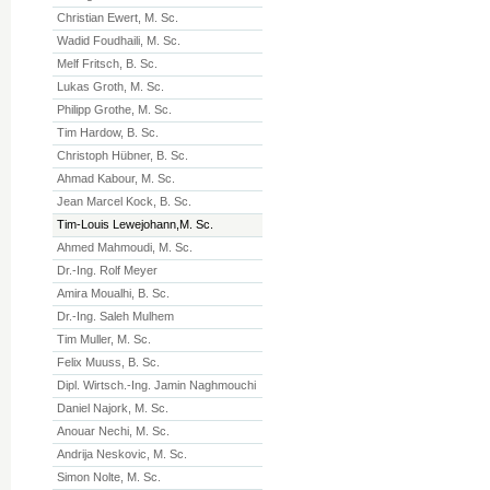
Christian Ewert, M. Sc.
Wadid Foudhaili, M. Sc.
Melf Fritsch, B. Sc.
Lukas Groth, M. Sc.
Philipp Grothe, M. Sc.
Tim Hardow, B. Sc.
Christoph Hübner, B. Sc.
Ahmad Kabour, M. Sc.
Jean Marcel Kock, B. Sc.
Tim-Louis Lewejohann,M. Sc.
Ahmed Mahmoudi, M. Sc.
Dr.-Ing. Rolf Meyer
Amira Moualhi, B. Sc.
Dr.-Ing. Saleh Mulhem
Tim Muller, M. Sc.
Felix Muuss, B. Sc.
Dipl. Wirtsch.-Ing. Jamin Naghmouchi
Daniel Najork, M. Sc.
Anouar Nechi, M. Sc.
Andrija Neskovic, M. Sc.
Simon Nolte, M. Sc.