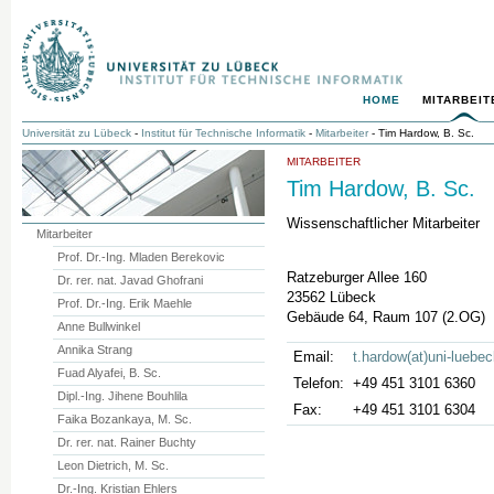
HOME
MITARBEIT
Universität zu Lübeck
-
Institut für Technische Informatik
-
Mitarbeiter
- Tim Hardow, B. Sc.
MITARBEITER
Tim Hardow, B. Sc.
Wissenschaftlicher Mitarbeiter
Mitarbeiter
Prof. Dr.-Ing. Mladen Berekovic
Ratzeburger Allee 160
Dr. rer. nat. Javad Ghofrani
23562 Lübeck
Prof. Dr.-Ing. Erik Maehle
Gebäude 64, Raum 107 (2.OG)
Anne Bullwinkel
Annika Strang
Email:
t.hardow(at)uni-luebe
Fuad Alyafei, B. Sc.
Telefon:
+49 451 3101 6360
Dipl.-Ing. Jihene Bouhlila
Fax:
+49 451 3101 6304
Faika Bozankaya, M. Sc.
Dr. rer. nat. Rainer Buchty
Leon Dietrich, M. Sc.
Dr.-Ing. Kristian Ehlers