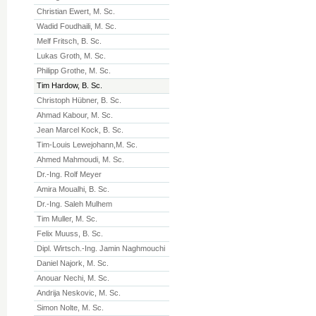
Christian Ewert, M. Sc.
Wadid Foudhaili, M. Sc.
Melf Fritsch, B. Sc.
Lukas Groth, M. Sc.
Philipp Grothe, M. Sc.
Tim Hardow, B. Sc.
Christoph Hübner, B. Sc.
Ahmad Kabour, M. Sc.
Jean Marcel Kock, B. Sc.
Tim-Louis Lewejohann,M. Sc.
Ahmed Mahmoudi, M. Sc.
Dr.-Ing. Rolf Meyer
Amira Moualhi, B. Sc.
Dr.-Ing. Saleh Mulhem
Tim Muller, M. Sc.
Felix Muuss, B. Sc.
Dipl. Wirtsch.-Ing. Jamin Naghmouchi
Daniel Najork, M. Sc.
Anouar Nechi, M. Sc.
Andrija Neskovic, M. Sc.
Simon Nolte, M. Sc.