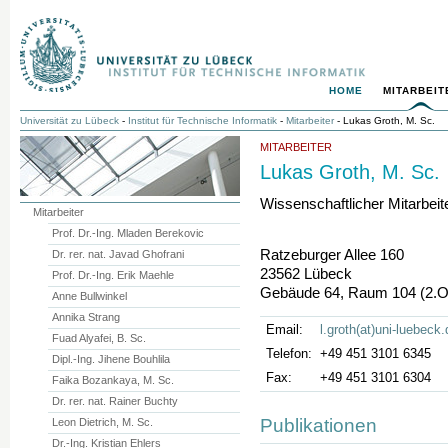
HOME
MITARBEIT
Universität zu Lübeck
-
Institut für Technische Informatik
-
Mitarbeiter
- Lukas Groth, M. Sc.
MITARBEITER
Lukas Groth, M. Sc.
Wissenschaftlicher Mitarbeit
Mitarbeiter
Prof. Dr.-Ing. Mladen Berekovic
Ratzeburger Allee 160
Dr. rer. nat. Javad Ghofrani
23562 Lübeck
Prof. Dr.-Ing. Erik Maehle
Gebäude 64, Raum 104 (2.
Anne Bullwinkel
Annika Strang
Email:
l.groth(at)uni-luebeck.
Fuad Alyafei, B. Sc.
Telefon:
+49 451 3101 6345
Dipl.-Ing. Jihene Bouhlila
Fax:
+49 451 3101 6304
Faika Bozankaya, M. Sc.
Dr. rer. nat. Rainer Buchty
Publikationen
Leon Dietrich, M. Sc.
Dr.-Ing. Kristian Ehlers