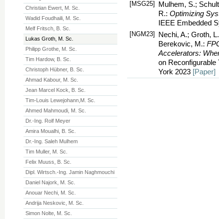
[MSG25]
Mulhem, S.; Schultz
Christian Ewert, M. Sc.
R.:
Optimizing Sys
Wadid Foudhaili, M. Sc.
IEEE Embedded Sy
Melf Fritsch, B. Sc.
[NGM23]
Nechi, A.; Groth, L
Lukas Groth, M. Sc.
Berekovic, M.:
FPG
Philipp Grothe, M. Sc.
Accelerators: Whe
Tim Hardow, B. Sc.
on Reconfigurabl
Christoph Hübner, B. Sc.
York 2023
[Paper]
Ahmad Kabour, M. Sc.
Jean Marcel Kock, B. Sc.
Tim-Louis Lewejohann,M. Sc.
Ahmed Mahmoudi, M. Sc.
Dr.-Ing. Rolf Meyer
Amira Moualhi, B. Sc.
Dr.-Ing. Saleh Mulhem
Tim Muller, M. Sc.
Felix Muuss, B. Sc.
Dipl. Wirtsch.-Ing. Jamin Naghmouchi
Daniel Najork, M. Sc.
Anouar Nechi, M. Sc.
Andrija Neskovic, M. Sc.
Simon Nolte, M. Sc.