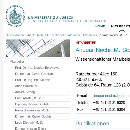
HOME
MITARBEIT
Universität zu Lübeck
-
Institut für Technische Informatik
-
Mitarbeiter
- Anouar Nechi, M. Sc.
MITARBEITER
Anouar Nechi, M. Sc
Wissenschaftlicher Mitarbeit
Mitarbeiter
Prof. Dr.-Ing. Mladen Berekovic
Ratzeburger Allee 160
Dr. rer. nat. Javad Ghofrani
23562 Lübeck
Prof. Dr.-Ing. Erik Maehle
Gebäude 64, Raum 128 (2.
Anne Bullwinkel
Annika Strang
Email:
anouar.nechi(at)uni-l
Fuad Alyafei, B. Sc.
Telefon:
+49 451 3101 6320
Dipl.-Ing. Jihene Bouhlila
Fax:
+49 451 3101 6304
Faika Bozankaya, M. Sc.
Dr. rer. nat. Rainer Buchty
Publikationen
Leon Dietrich, M. Sc.
Dr.-Ing. Kristian Ehlers