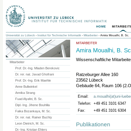
HOME
MITARBEIT
Universität zu Lübeck
-
Institut für Technische Informatik
-
Mitarbeiter
- Amira Moualhi, B. Sc.
MITARBEITER
Amira Moualhi, B. Sc
Wissenschaftliche Mitarbeite
Mitarbeiter
Prof. Dr.-Ing. Mladen Berekovic
Ratzeburger Allee 160
Dr. rer. nat. Javad Ghofrani
23562 Lübeck
Prof. Dr.-Ing. Erik Maehle
Gebäude 64, Raum 106 (2.
Anne Bullwinkel
Annika Strang
Email:
a.moualhi(at)uni-lueb
Fuad Alyafei, B. Sc.
Telefon:
+49 451 3101 6347
Dipl.-Ing. Jihene Bouhlila
Fax:
+49 451 3101 6304
Faika Bozankaya, M. Sc.
Dr. rer. nat. Rainer Buchty
Publikationen
Leon Dietrich, M. Sc.
Dr.-Ing. Kristian Ehlers