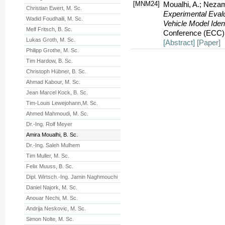
[MNM24]
Moualhi, A.; Nezam
Christian Ewert, M. Sc.
Experimental Evalu
Wadid Foudhaili, M. Sc.
Vehicle Model Ident
Melf Fritsch, B. Sc.
Conference (ECC)
Lukas Groth, M. Sc.
[Abstract]
[Paper]
Philipp Grothe, M. Sc.
Tim Hardow, B. Sc.
Christoph Hübner, B. Sc.
Ahmad Kabour, M. Sc.
Jean Marcel Kock, B. Sc.
Tim-Louis Lewejohann,M. Sc.
Ahmed Mahmoudi, M. Sc.
Dr.-Ing. Rolf Meyer
Amira Moualhi, B. Sc.
Dr.-Ing. Saleh Mulhem
Tim Muller, M. Sc.
Felix Muuss, B. Sc.
Dipl. Wirtsch.-Ing. Jamin Naghmouchi
Daniel Najork, M. Sc.
Anouar Nechi, M. Sc.
Andrija Neskovic, M. Sc.
Simon Nolte, M. Sc.