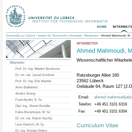
HOME
MITARBEIT
Universität zu Lübeck
-
Institut für Technische Informatik
-
Mitarbeiter
- Ahmed Mahmoudi, M. 
MITARBEITER
Ahmed Mahmoudi, M
Wissenschaftlicher Mitarbeit
Mitarbeiter
Prof. Dr.-Ing. Mladen Berekovic
Ratzeburger Allee 160
Dr. rer. nat. Javad Ghofrani
23562 Lübeck
Prof. Dr.-Ing. Erik Maehle
Gebäude 64, Raum 127 (2.
Anne Bullwinkel
Annika Strang
Email:
ahmed.mahmoudi(at)u
Fuad Alyafei, B. Sc.
Telefon:
+49 451 3101 6319
Dipl.-Ing. Jihene Bouhlila
Fax:
+49 451 3101 6304
Faika Bozankaya, M. Sc.
Dr. rer. nat. Rainer Buchty
Curriculum Vitae
Leon Dietrich, M. Sc.
Dr.-Ing. Kristian Ehlers