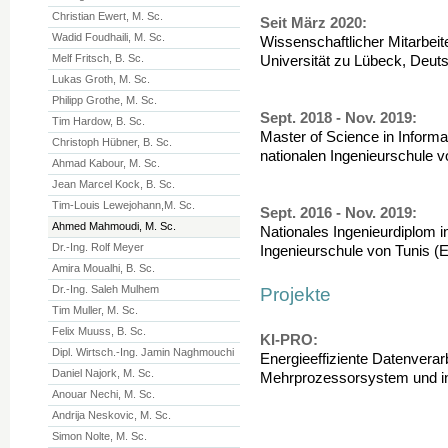
Christian Ewert, M. Sc.
Seit März 2020:
Wadid Foudhaili, M. Sc.
Wissenschaftlicher Mitarbeite
Melf Fritsch, B. Sc.
Universität zu Lübeck, Deut
Lukas Groth, M. Sc.
Philipp Grothe, M. Sc.
Sept. 2018 - Nov. 2019:
Tim Hardow, B. Sc.
Master of Science in Inform
Christoph Hübner, B. Sc.
nationalen Ingenieurschule v
Ahmad Kabour, M. Sc.
Jean Marcel Kock, B. Sc.
Tim-Louis Lewejohann,M. Sc.
Sept. 2016 - Nov. 2019:
Ahmed Mahmoudi, M. Sc.
Nationales Ingenieurdiplom i
Dr.-Ing. Rolf Meyer
Ingenieurschule von Tunis (
Amira Moualhi, B. Sc.
Dr.-Ing. Saleh Mulhem
Projekte
Tim Muller, M. Sc.
Felix Muuss, B. Sc.
KI-PRO:
Dipl. Wirtsch.-Ing. Jamin Naghmouchi
Energieeffiziente Datenvera
Daniel Najork, M. Sc.
Mehrprozessorsystem und int
Anouar Nechi, M. Sc.
Andrija Neskovic, M. Sc.
Simon Nolte, M. Sc.