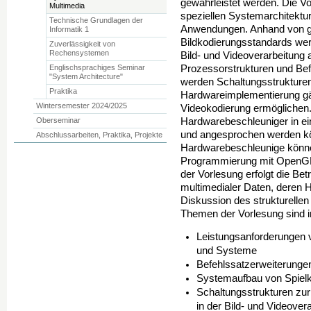
gewährleistet werden. Die Vo
Multimedia
speziellen Systemarchitektur
Technische Grundlagen der
Anwendungen. Anhand von g
Informatik 1
Bildkodierungsstandards wer
Zuverlässigkeit von
Rechensystemen
Bild- und Videoverarbeitung
Englischsprachiges Seminar
Prozessorstrukturen und Bef
"System Architecture"
werden Schaltungsstrukturen
Praktika
Hardwareimplementierung gän
Wintersemester 2024/2025
Videokodierung ermöglichen.
Oberseminar
Hardwarebeschleuniger in ei
und angesprochen werden kö
Abschlussarbeiten, Praktika, Projekte
Hardwarebeschleunige könn
Programmierung mit OpenGL 
der Vorlesung erfolgt die B
multimedialer Daten, deren 
Diskussion des strukturelle
Themen der Vorlesung sind i
Leistungsanforderungen
und Systeme
Befehlssatzerweiterunge
Systemaufbau von Spiel
Schaltungsstrukturen zur
in der Bild- und Videover