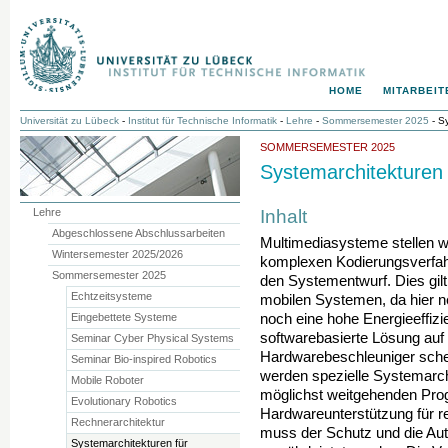
HOME
MITARBEIT
Universität zu Lübeck
-
Institut für Technische Informatik
-
Lehre
-
Sommersemester 2025
- Sy
SOMMERSEMESTER 2025
Systemarchitekturen 
Inhalt
Lehre
Abgeschlossene Abschlussarbeiten
Multimediasysteme stellen w
Wintersemester 2025/2026
komplexen Kodierungsverfah
Sommersemester 2025
den Systementwurf. Dies gilt
Echtzeitsysteme
mobilen Systemen, da hier 
Eingebettete Systeme
noch eine hohe Energieeffizie
softwarebasierte Lösung auf
Seminar Cyber Physical Systems
Hardwarebeschleuniger scheid
Seminar Bio-inspired Robotics
werden spezielle Systemarch
Mobile Roboter
möglichst weitgehenden Prog
Evolutionary Robotics
Hardwareunterstützung für r
Rechnerarchitektur
muss der Schutz und die Auth
Systemarchitekturen für