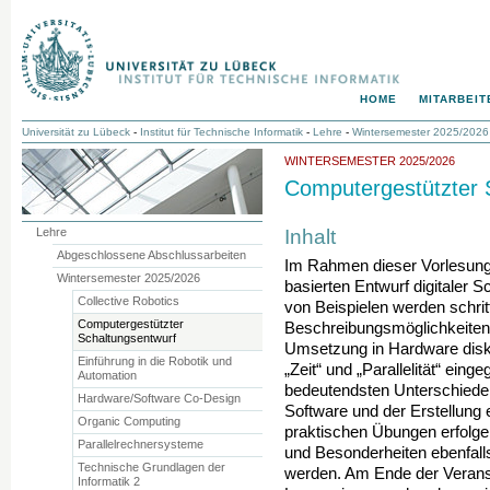
HOME
MITARBEIT
Universität zu Lübeck
-
Institut für Technische Informatik
-
Lehre
-
Wintersemester 2025/2026
WINTERSEMESTER 2025/2026
Computergestützter 
Inhalt
Lehre
Abgeschlossene Abschlussarbeiten
Im Rahmen dieser Vorlesung
Wintersemester 2025/2026
basierten Entwurf digitaler
Collective Robotics
von Beispielen werden schri
Computergestützter
Beschreibungsmöglichkeiten
Schaltungsentwurf
Umsetzung in Hardware disku
Einführung in die Robotik und
„Zeit“ und „Parallelität“ ein
Automation
bedeutendsten Unterschied
Hardware/Software Co-Design
Software und der Erstellung
Organic Computing
praktischen Übungen erfolg
Parallelrechnersysteme
und Besonderheiten ebenfall
Technische Grundlagen der
werden. Am Ende der Veransta
Informatik 2