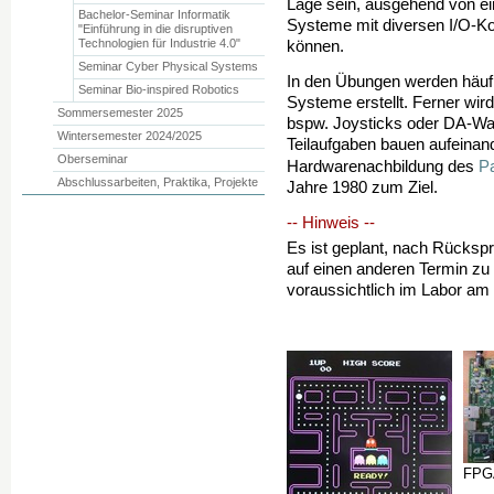
Lage sein, ausgehend von ein
Bachelor-Seminar Informatik
Systeme mit diversen I/O-Ko
"Einführung in die disruptiven
Technologien für Industrie 4.0"
können.
Seminar Cyber Physical Systems
In den Übungen werden häufi
Seminar Bio-inspired Robotics
Systeme erstellt. Ferner wi
Sommersemester 2025
bspw. Joysticks oder DA-Wan
Wintersemester 2024/2025
Teilaufgaben bauen aufeinan
Oberseminar
P
Hardwarenachbildung des
Abschlussarbeiten, Praktika, Projekte
Jahre 1980 zum Ziel.
-- Hinweis --
Es ist geplant, nach Rücksp
auf einen anderen Termin zu 
voraussichtlich im Labor am I
FPGA