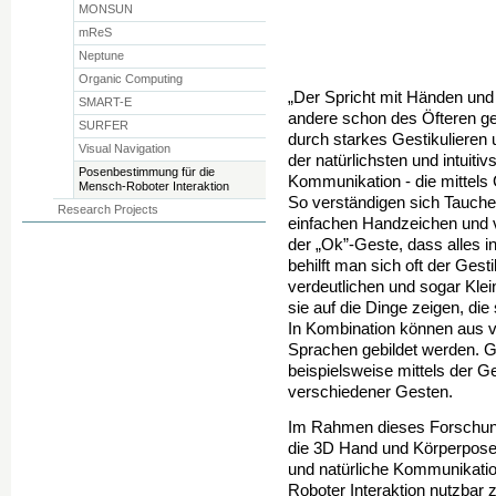
MONSUN
mReS
Neptune
Organic Computing
„Der Spricht mit Händen und
SMART-E
andere schon des Öfteren ge
SURFER
durch starkes Gestikulieren 
Visual Navigation
der natürlichsten und intuit
Posenbestimmung für die
Kommunikation - die mittels
Mensch-Roboter Interaktion
So verständigen sich Tauche
Research Projects
einfachen Handzeichen und ve
der „Ok”-Geste, dass alles 
behilft man sich oft der Gest
verdeutlichen und sogar Klei
sie auf die Dinge zeigen, di
In Kombination können aus 
Sprachen gebildet werden. 
beispielsweise mittels der 
verschiedener Gesten.
Im Rahmen dieses Forschungs
die 3D Hand und Körperposenb
und natürliche Kommunikati
Roboter Interaktion nutzbar 