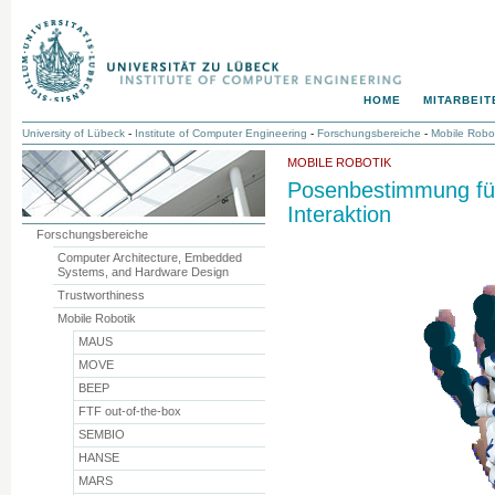
HOME
MITARBEIT
University of Lübeck
-
Institute of Computer Engineering
-
Forschungsbereiche
-
Mobile Robo
MOBILE ROBOTIK
Posenbestimmung fü
Interaktion
Forschungsbereiche
Computer Architecture, Embedded
Systems, and Hardware Design
Trustworthiness
Mobile Robotik
MAUS
MOVE
BEEP
FTF out-of-the-box
SEMBIO
HANSE
MARS