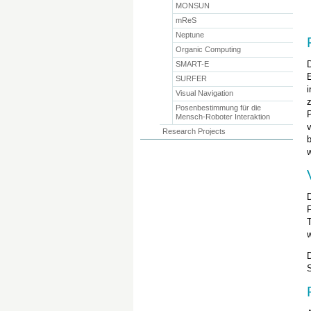
MONSUN
mReS
Neptune
Organic Computing
D
SMART-E
E
SURFER
Visual Navigation
z
Posenbestimmung für die
P
Mensch-Roboter Interaktion
Research Projects
b
D
F
S