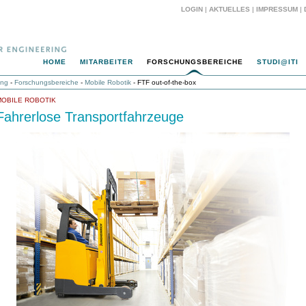
LOGIN
|
AKTUELLES
|
IMPRESSUM
|
HOME
MITARBEITER
FORSCHUNGSBEREICHE
STUDI@ITI
ing
-
Forschungsbereiche
-
Mobile Robotik
- FTF out-of-the-box
MOBILE ROBOTIK
Fahrerlose Transportfahrzeuge