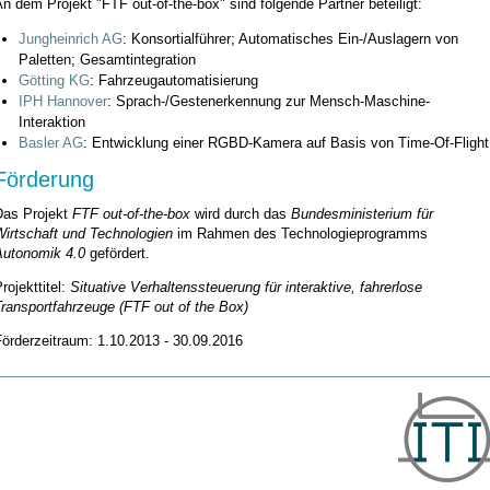
n dem Projekt "FTF out-of-the-box" sind folgende Partner beteiligt:
Jungheinrich AG
: Konsortialführer; Automatisches Ein-/Auslagern von
Paletten; Gesamtintegration
Götting KG
: Fahrzeugautomatisierung
IPH Hannover
: Sprach-/Gestenerkennung zur Mensch-Maschine-
Interaktion
Basler AG
: Entwicklung einer RGBD-Kamera auf Basis von Time-Of-Flight
Förderung
Das Projekt
FTF out-of-the-box
wird durch das
Bundesministerium für
Wirtschaft und Technologien
im Rahmen des Technologieprogramms
Autonomik 4.0
gefördert.
rojekttitel:
Situative Verhaltenssteuerung für interaktive, fahrerlose
ransportfahrzeuge (FTF out of the Box)
örderzeitraum: 1.10.2013 - 30.09.2016