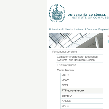
University of Lübeck
-
Institute of Computer Engineer
Forschungsbereiche
Computer Architecture, Embedded
Systems, and Hardware Design
Trustworthiness
Mobile Robotik
MAUS
MOVE
BEEP
FTF out-of-the-box
SEMBIO
HANSE
MARS