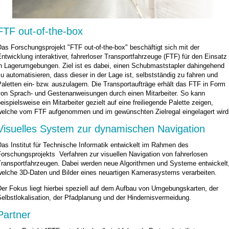
FTF out-of-the-box
as Forschungsprojekt "FTF out-of-the-box" beschäftigt sich mit der
ntwicklung interaktiver, fahrerloser Transportfahrzeuge (FTF) für den Einsatz
in Lagerumgebungen. Ziel ist es dabei, einen Schubmaststapler dahingehend
u automatisieren, dass dieser in der Lage ist, selbstständig zu fahren und
aletten ein- bzw. auszulagern. Die Transportaufträge erhält das FTF in Form
von Sprach- und Gestenanweisungen durch einen Mitarbeiter. So kann
eispielsweise ein Mitarbeiter gezielt auf eine freiliegende Palette zeigen,
welche vom FTF aufgenommen und im gewünschten Zielregal eingelagert wird
Visuelles System zur dynamischen Navigation
as Institut für Technische Informatik entwickelt im Rahmen des
orschungsprojekts Verfahren zur visuellen Navigation von fahrerlosen
Transportfahrzeugen. Dabei werden neue Algorithmen und Systeme entwickelt
welche 3D-Daten und Bilder eines neuartigen Kamerasystems verarbeiten.
Der Fokus liegt hierbei speziell auf dem Aufbau von Umgebungskarten, der
elbstlokalisation, der Pfadplanung und der Hindernisvermeidung.
Partner